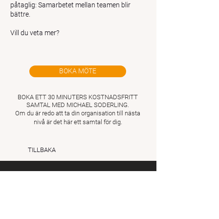
påtaglig: Samarbetet mellan teamen blir
bättre.
Vill du veta mer?
BOKA MÖTE
​BOKA ETT 30 MINUTERS KOSTNADSFRITT
SAMTAL MED MICHAEL SODERLING.
Om du är redo att ta din organisation till nästa
nivå är det här ett samtal för dig.
TILLBAKA
Prenumerera på min blogg
och nyheter