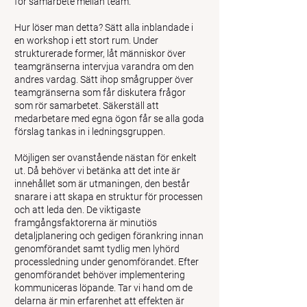
för samarbete mellan team.
Hur löser man detta? Sätt alla inblandade i
en workshop i ett stort rum. Under
strukturerade former, låt människor över
teamgränserna intervjua varandra om den
andres vardag. Sätt ihop smågrupper över
teamgränserna som får diskutera frågor
som rör samarbetet. Säkerställ att
medarbetare med egna ögon får se alla goda
förslag tankas in i ledningsgruppen.
Möjligen ser ovanstående nästan för enkelt
ut. Då behöver vi betänka att det inte är
innehållet som är utmaningen, den består
snarare i att skapa en struktur för processen
och att leda den. De viktigaste
framgångsfaktorerna är minutiös
detaljplanering och gedigen förankring innan
genomförandet samt tydlig men lyhörd
processledning under genomförandet. Efter
genomförandet behöver implementering
kommuniceras löpande. Tar vi hand om de
delarna är min erfarenhet att effekten är