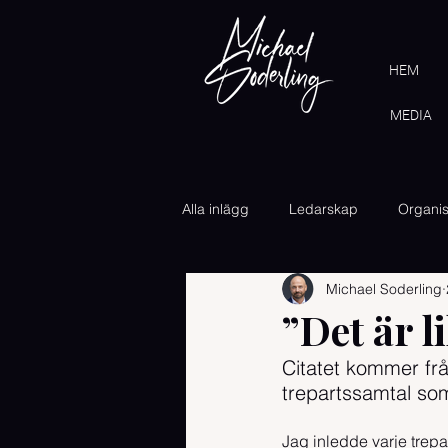
HEM
MEDIA
Alla inlägg
Ledarskap
Organis
Michael Soderling
”Det är l
Citatet kommer frå
trepartssamtal so
Jag inledde varje trepar