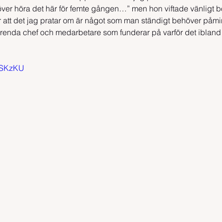
ehöver höra det här för femte gången…” men hon viftade vänligt bo
ar att det jag pratar om är något som man ständigt behöver påmi
 varenda chef och medarbetare som funderar på varför det ibland ä
i1SKzKU