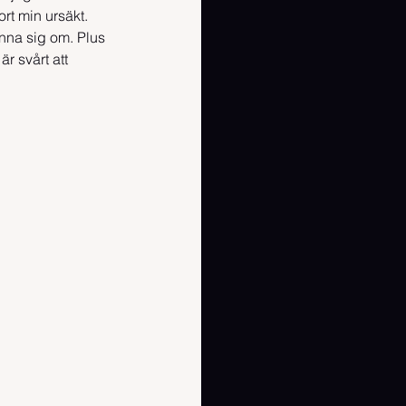
rt min ursäkt. 
nna sig om. Plus 
r svårt att 