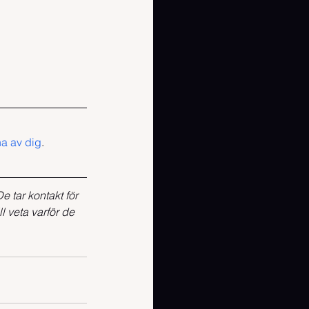
na av dig
.
e tar kontakt för 
l veta varför de 