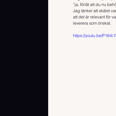
”ja, förlåt att du nu b
Jag tänker att skälet v
att det är relevant för
leverera som önskat.
https://youtu.be/P164