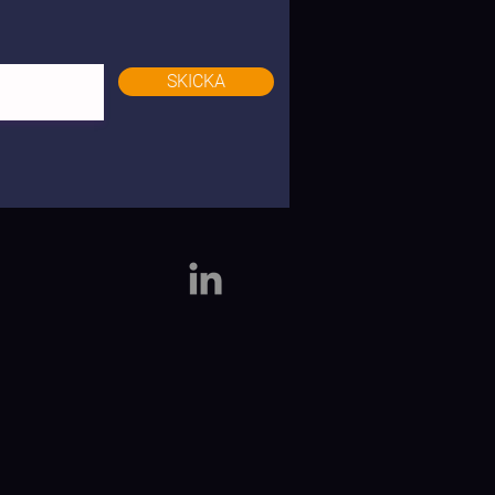
SKICKA
 lågpresterande till
presterande: En
ningsgrupps
ändringsresa