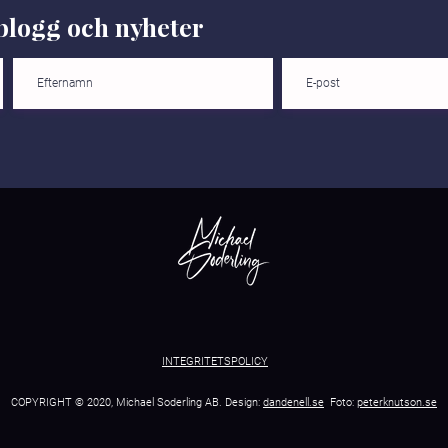
logg och nyheter
Tre tips till
Från
ledningsgruppens kickoff
hög
led
för
INTEGRITETSPOLICY
COPYRIGHT © 2020, Michael Soderling AB. Design:
dandenell.se
Foto:
peterknutson.se