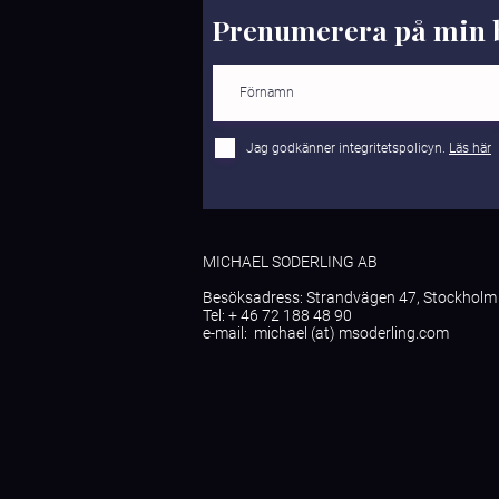
Prenumerera på min b
Jag godkänner integritetspolicyn.
Läs här
Ledningsgruppen: ”Vi
snackar bort mycket tid!”
MICHAEL SODERLING AB
Besöksadress: Strandvägen 47, Stockholm
Tel: + 46 72 188 48 90
e-mail: michael (at) msoderling.com