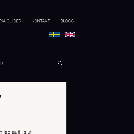
IA GUIDER
KONTAKT
BLOGG
ng
”
ag sa till slut 