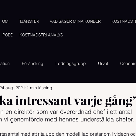
OM
TJÄNSTER
VAD SÄGER MINA KUNDER
KOSTNADSFR
PODD
KOSTNADSFRI ANALYS
ation
Förändring
Ledningsgrupp
Urval
Coachi
24 aug. 2021
1 min läsning
ika intressant varje gång
n en direktör som var överordnad chef i ett antal 
m vi genomförde med hennes underställda chefer.
tssamtal med att rita upp den modell jag pratar om i videon och j