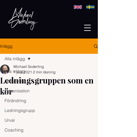
Inlägg
Alla inlägg
Michael Soderling
Alla inlägg
1 juni 2021
2 min läsning
Ledningsgruppen som en
Ledarskap
kör
Organisation
Förändring
Ledningsgrupp
Urval
Coaching